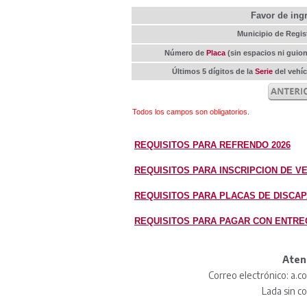
Favor de ingr
Municipio de Regis
Número de
Placa
(sin espacios ni guio
Últimos 5 dígitos de la
Serie
del vehí
Todos los campos son obligatorios.
REQUISITOS PARA REFRENDO 2026
REQUISITOS PARA INSCRIPCION DE V
REQUISITOS PARA PLACAS DE DISCA
REQUISITOS PARA PAGAR CON ENTREG
Aten
Correo electrónico: a
Lada sin c