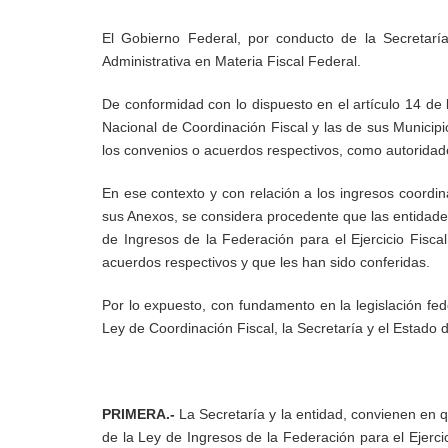
Materia Fiscal Federal.
De conformidad con lo dispuesto en el artículo 14 de la L
Coordinación Fiscal y las de sus Municipios, en su caso, 
respectivos, como autoridades fiscales federales.
En ese contexto y con relación a los ingresos coordina
Anexos, se considera procedente que las entidades fede
Ingresos de la Federación para el Ejercicio Fiscal de 
respectivos y que les han sido conferidas.
Por lo expuesto, con fundamento en la legislación feder
Coordinación Fiscal, la Secretaría y el Estado de Tamauli
PRIMERA.-
La Secretaría y la entidad, convienen en que
Ley de Ingresos de la Federación para el Ejercicio Fisca
Federal, sus Acuerdos Modificatorios y sus Anexos de ac
SEGUNDA.-
Las autoridades encargadas de la aplicación