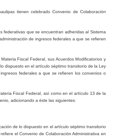
rativas que se encuentran adheridas al Sistema Nacional de
resos federales a que se refieren los convenios o acuerdos
teria Fiscal Federal, sus Acuerdos Modificatorios y sus
spuesto en el artículo séptimo transitorio de la Ley de
os federales a que se refieren los convenios o acuerdos
 Fiscal Federal, así como en el artículo 13 de la Ley de
do a éste las siguientes:
n de lo dispuesto en el artículo séptimo transitorio de la
Convenio de Colaboración Administrativa en Materia Fiscal
as facultades delegadas por la Secretaría a la entidad, en