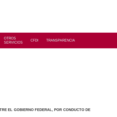
CFDI
TRANSPARENCIA
CACET
S
LEBRADO ENTRE EL GOBIERNO FEDERAL, POR
PAS.
en celebrado Convenio de Colaboración Administrativa en