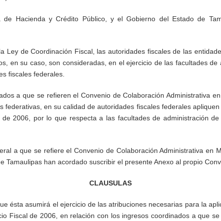
ey de Coordinación Fiscal, las autoridades fiscales de las entidades fede
son consideradas, en el ejercicio de las facultades de administración de ing
dos a que se refieren el Convenio de Colaboración Administrativa en Ma
rativas, en su calidad de autoridades fiscales federales apliquen lo di
2006, por lo que respecta a las facultades de administración de ingres
al a que se refiere el Convenio de Colaboración Administrativa en Materia
pas han acordado suscribir el presente Anexo al propio Convenio, adicionan
CLAUSULAS
 ésta asumirá el ejercicio de las atribuciones necesarias para la aplicació
l de 2006, en relación con los ingresos coordinados a que se refiere el 
uerdo con lo dispuesto en este Anexo.
 de las disposiciones referidas en este Anexo serán aquellas que ejerzan l