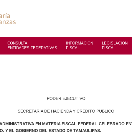
CONSULTA
INFORMACIÓN
LEGISLACIÓN
OTROS
ENTIDADES FEDERATIVAS
FISCAL
FISCAL
SERVICIO
PODER EJECUTIVO
SECRETARIA DE HACIENDA Y CREDITO PUBLICO
ION ADMINISTRATIVA EN MATERIA FISCAL FEDERAL CE
CREDITO PUBLICO, Y EL GOBIERNO DEL ESTADO DE TAMAULI
Hacienda y Crédito Público, y el Gobierno del Estado de Tamaulipas tien