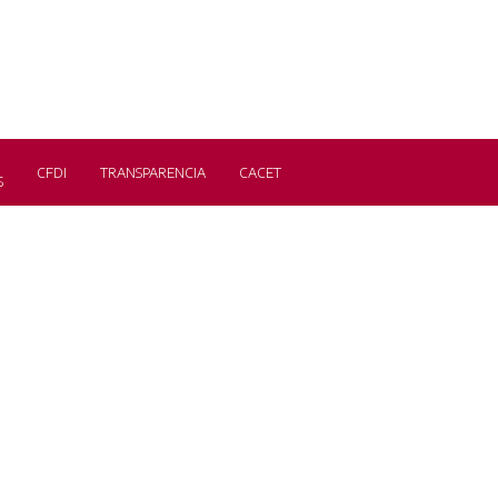
CFDI
TRANSPARENCIA
CACET
S